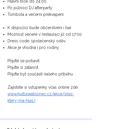
Hlavní blok do 24:00,
Po půlnoci DJ afterparty
Tombola a večerní překvapení
K dispozici bude občerstvení i bar
Možnost večeře v restauraci již od 17:00
Dress code: společenský oděv
Akce je vhodná i pro rodiny
Přijďte se pobavit
Přijďte si zatančit
Přijďte být součástí našeho příběhu
Zajistěte si vstupenky včas online zde:
www.kulturajablonec.cz/akce/ples-
ktery-ma-hlas/