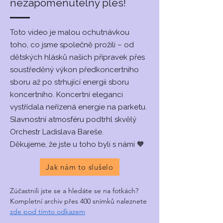
nezapomenutelný ples!
Toto video je malou ochutnávkou
toho, co jsme společně prožili – od
dětských hlásků našich přípravek přes
soustředěný výkon předkoncertního
sboru až po strhující energii sboru
koncertního. Koncertní eleganci
vystřídala neřízená energie na parketu.
Slavnostní atmosféru podtrhl skvělý
Orchestr Ladislava Bareše.
Děkujeme, že jste u toho byli s námi 🧡
Jak nám to slušelo
Zúčastnili jste se a hledáte se na fotkách?
Kompletní archiv přes 400 snímků naleznete
zde pod tímto odkazem