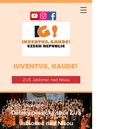
IUVENTUS, GAUDE!
ZUŠ Jablonec nad Nisou
IUVENTUS, GAUDE!
Dětský pěvecký sbor ZUŠ
Jablonec nad Nisou