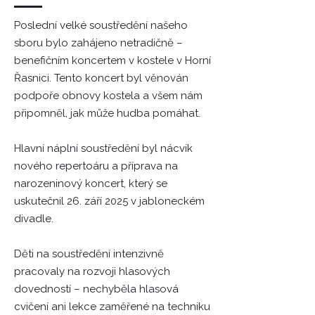
​Poslední velké soustředění našeho
sboru bylo zahájeno netradičně –
benefičním koncertem v kostele v Horní
Řasnici. Tento koncert byl věnován
podpoře obnovy kostela a všem nám
připomněl, jak může hudba pomáhat.
Hlavní náplní soustředění byl nácvik
nového repertoáru a příprava na
narozeninový koncert, který se
uskutečnil 26. září ​2025 v jabloneckém
divadle.
Děti na soustředění intenzivně
pracoval​y na rozvoji hlasových
dovedností – nechyběla hlasová
cvičení ani lekce zaměřené na techniku