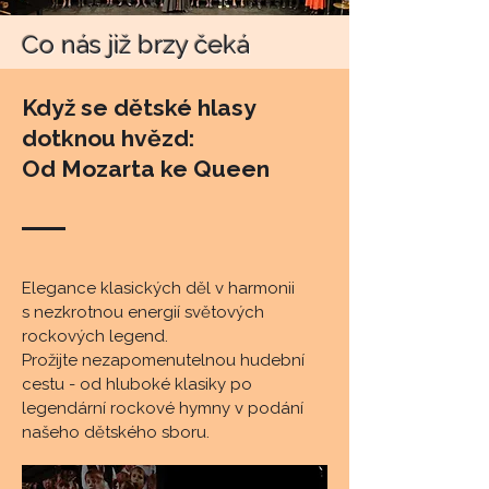
Co nás již brzy čeká
Když se dětské hlasy
dotknou hvězd:
Od Mozarta ke Queen
​Elegance klasických děl v harmonii
s nezkrotnou energií světových
rockových legend.
Prožijte nezapomenutelnou hudební
cestu - od hluboké klasiky po
legendární rockové hymny v podání
našeho dětského sboru.